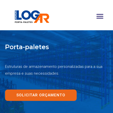
Ir
Me
para
o
Consultoria de armazenagem
conteúdo
Porta-paletes
Estruturas de armazenamento personalizadas para a sua
empresa e suas necessidades.
SOLICITAR ORÇAMENTO