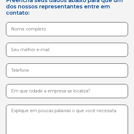
Preencha seus dados abaixo para que um
dos nossos representantes entre em
contato:
Nome
completo
E-
mail
Telefone
Cidade
Mensagem